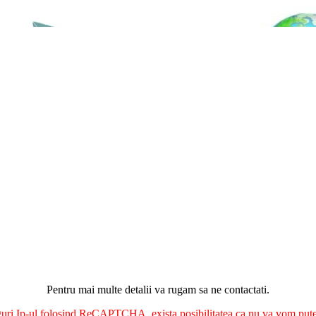
Pentru mai multe detalii va rugam sa ne contactati.
nguri Ip-ul folosind ReCAPTCHA, exista posibilitatea ca nu va vom putea 